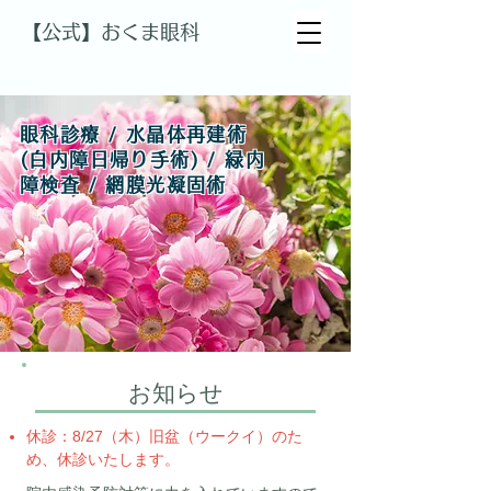
【公式】おくま眼科
眼科診療 / 水晶体再建術
(白内障日帰り手術) / 緑内
障検査 / 網膜光凝固術
お知らせ
休診：8/27（木）旧盆（ウークイ）のた
め、休診いたします。